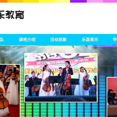
队
课程介绍
活动掠影
乐器展示
学